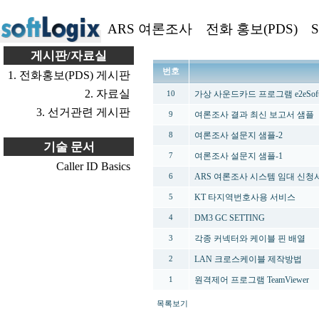
ARS 여론조사
전화 홍보(PDS)
S
게시판/자료실
번호
1. 전화홍보(PDS) 게시판
2. 자료실
가상 사운드카드 프로그램 e2eSoft Vir
10
3. 선거관련 게시판
여론조사 결과 최신 보고서 샘플
9
여론조사 설문지 샘플-2
8
기술 문서
여론조사 설문지 샘플-1
7
Caller ID Basics
ARS 여론조사 시스템 임대 신청
6
KT 타지역번호사용 서비스
5
DM3 GC SETTING
4
각종 커넥터와 케이블 핀 배열
3
LAN 크로스케이블 제작방법
2
원격제어 프로그램 TeamViewer
1
목록보기