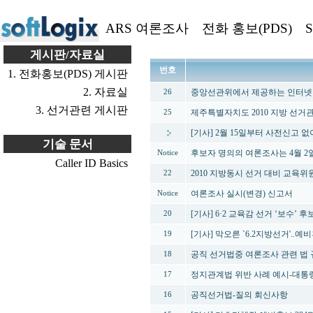
ARS 여론조사
전화 홍보(PDS)
S
게시판/자료실
번호
1. 전화홍보(PDS) 게시판
2. 자료실
중앙선관위에서 제공하는 인터넷 
26
3. 선거관련 게시판
제주특별자치도 2010 지방 선거
25
[기사] 2월 15일부터 사전신고 
기술 문서
후보자 명의의 여론조사는 4월 2
Notice
Caller ID Basics
2010 지방동시 선거 대비 교육
22
여론조사 실시(변경) 신고서
Notice
[기사] 6·2 교육감 선거 ‘보수’ 후
20
[기사] 막오른 `6.2지방선거'..예
19
공직 선거법중 여론조사 관련 법 
18
정지관계법 위반 사례 예시-대통
17
공직선거법-질의 회신사항
16