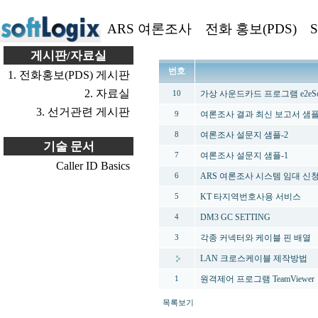
ARS 여론조사
전화 홍보(PDS)
S
게시판/자료실
번호
1. 전화홍보(PDS) 게시판
2. 자료실
가상 사운드카드 프로그램 e2eSoft Vi
10
3. 선거관련 게시판
여론조사 결과 최신 보고서 샘
9
여론조사 설문지 샘플-2
8
기술 문서
여론조사 설문지 샘플-1
7
Caller ID Basics
ARS 여론조사 시스템 임대 신
6
KT 타지역번호사용 서비스
5
DM3 GC SETTING
4
각종 커넥터와 케이블 핀 배열
3
LAN 크로스케이블 제작방법
원격제어 프로그램 TeamViewer
1
목록보기